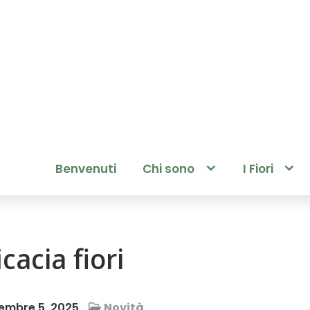
Benvenuti
Chi sono
I Fiori
icacia fiori
embre 5, 2025
Novità