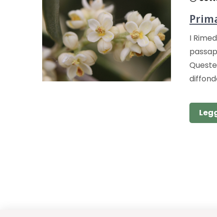
Prima
I Rimed
passapa
Queste 
diffond
Legg