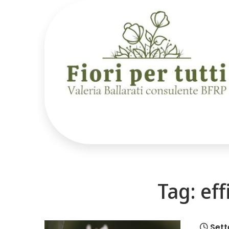
Skip
to
content
Fiori per tutti
Sito web sui fiori di Bach di Valeria
Ballarati consulente BFRP – Bach
Foundation Registered Practitioner
Tag:
eff
Sett