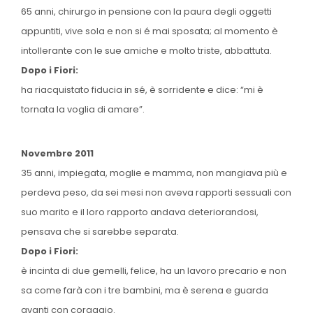
65 anni, chirurgo in pensione con la paura degli oggetti
appuntiti, vive sola e non si é mai sposata; al momento è
intollerante con le sue amiche e molto triste, abbattuta.
Dopo i Fiori:
ha riacquistato fiducia in sé, è sorridente e dice: “mi è
tornata la voglia di amare”.
Novembre 2011
35 anni, impiegata, moglie e mamma, non mangiava più e
perdeva peso, da sei mesi non aveva rapporti sessuali con
suo marito e il loro rapporto andava deteriorandosi,
pensava che si sarebbe separata.
Dopo i Fiori:
è incinta di due gemelli, felice, ha un lavoro precario e non
sa come farà con i tre bambini, ma è serena e guarda
avanti con coraggio.