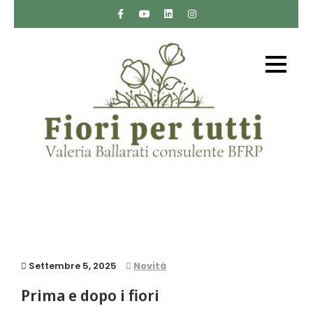
Skip
to
content
Fiori per tutti
Sito web sui fiori di Bach di Valeria Ballarati
consulente BFRP – Bach Foundation Registered
Practitioner
Settembre 5, 2025
Novità
Prima e dopo i fiori