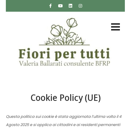
Skip
to
content
Fiori per tutti
Sito web sui fiori di Bach di Valeria Ballarati
consulente BFRP – Bach Foundation Registered
Practitioner
Cookie Policy (UE)
Questa politica sui cookie è stata aggiornata l’ultima volta il 4
Agosto 2025 e si applica ai cittadini e ai residenti permanenti