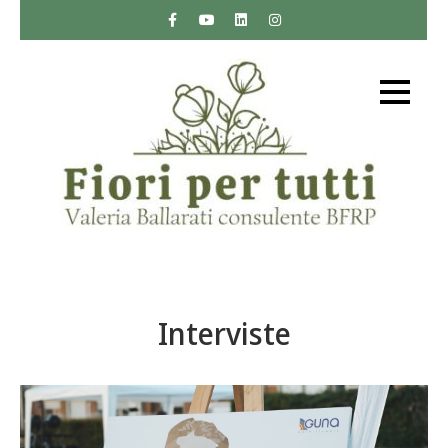
Skip
to
content
Fiori per tutti
Sito web sui fiori di Bach di Valeria Ballarati
consulente BFRP – Bach Foundation Registered
Practitioner
Interviste