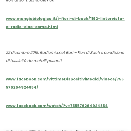
Romanzo “L’uomo dei Fiori”
www.mangiabiologico.it/i-fiori-di-bach/1192-lintervista-
a-radio-ciao-como.html
22 dicembre 2019, Radiomia.net Bari – Fiori di Bach e condizione
di tossicità da metalli pesanti
www.facebook.com/VittimeDispositiviMedici/videos/755
576264924854/
www.facebook.com/watch/?v=755576264924854