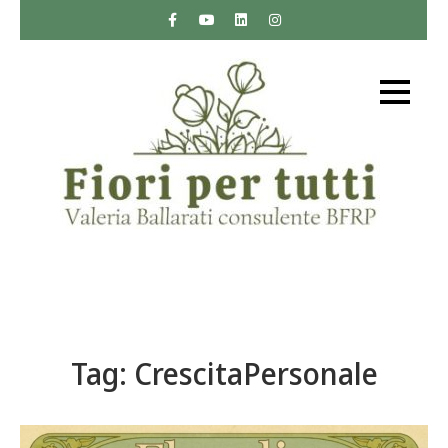
Skip
to
content
Fiori per tutti
Sito web sui fiori di Bach di Valeria Ballarati
consulente BFRP – Bach Foundation Registered
Practitioner
Tag:
CrescitaPersonale